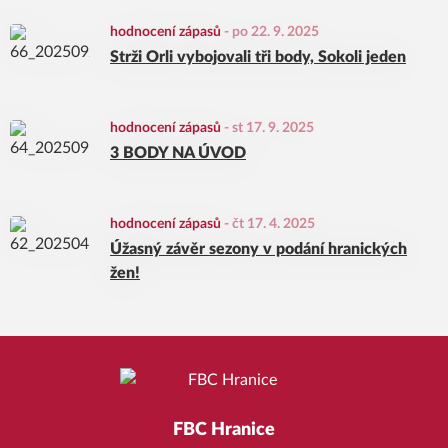
hodnocení zápasů
-
po 22. 9. 2025
Strži Orli vybojovali tři body, Sokoli jeden
hodnocení zápasů
-
st 17. 9. 2025
3 BODY NA ÚVOD
hodnocení zápasů
-
čt 17. 4. 2025
Úžasný závěr sezony v podání hranických
žen!
FBC Hranice