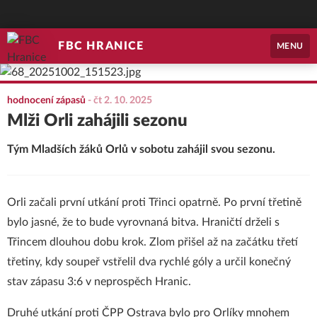
FBC HRANICE
MENU
hodnocení zápasů
-
čt 2. 10. 2025
Mlži Orli zahájili sezonu
Tým Mladších žáků Orlů v sobotu zahájil svou sezonu.
Orli začali první utkání proti Třinci opatrně. Po první třetině
bylo jasné, že to bude vyrovnaná bitva. Hraničtí drželi s
Třincem dlouhou dobu krok. Zlom přišel až na začátku třetí
třetiny, kdy soupeř vstřelil dva rychlé góly a určil konečný
stav zápasu 3:6 v neprospěch Hranic.
Druhé utkání proti ČPP Ostrava bylo pro Orlíky mnohem