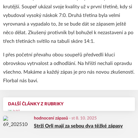
krutější. Soupeř ukázal svoje kvality už v první třetině, kdy si
vybudoval vysoký náskok 7:0. Druhá třetina byla velmi
vyrovnaná a vypadalo to, že se bude dát se zápasem ještě
něco dělat. Zkušený protivník byl bohužel k nezastavení a po
třech třetinách svítilo na tabuli skóre 14:1.
I přes početní převahu obou soupeřů předvedli kluci
obrovskou vytrvalost a odhodlání. Na hřišti nechali opravdu
všechno. Makáme a každý zápas je pro nás novou zkušeností.
Florbal nás baví.
DALŠÍ ČLÁNKY Z RUBRIKY
hodnocení zápasů
-
st 8. 10. 2025
Strži Orli mají za sebou dva těžké zápasy