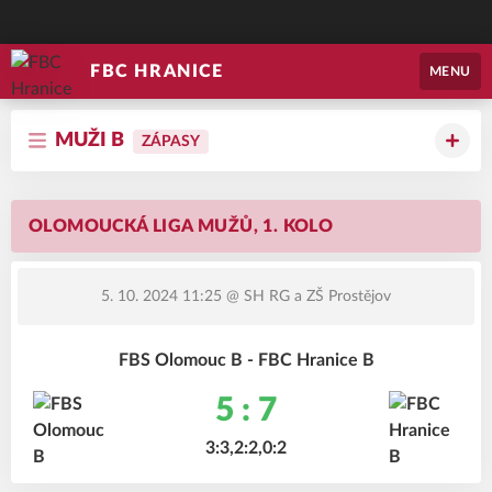
FBC HRANICE
MENU
MUŽI B
ZÁPASY
OLOMOUCKÁ LIGA MUŽŮ, 1. KOLO
5. 10. 2024 11:25
@ SH RG a ZŠ Prostějov
FBS Olomouc B - FBC Hranice B
5 : 7
3:3,2:2,0:2