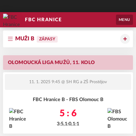
FBC HRANICE
MENU
MUŽI B
ZÁPASY
OLOMOUCKÁ LIGA MUŽŮ, 11. KOLO
11. 1. 2025 9:45
@ SH RG a ZŠ Prostějov
FBC Hranice B - FBS Olomouc B
5 : 6
3:5,1:0,1:1