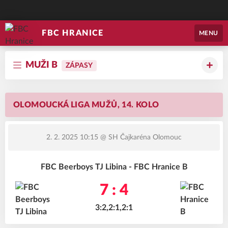
FBC HRANICE
MENU
MUŽI B
ZÁPASY
OLOMOUCKÁ LIGA MUŽŮ, 14. KOLO
2. 2. 2025 10:15
@ SH Čajkaréna Olomouc
FBC Beerboys TJ Libina - FBC Hranice B
7 : 4
3:2,2:1,2:1