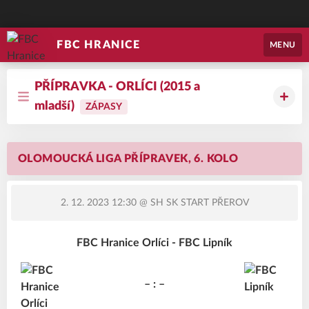
FBC HRANICE
MENU
PŘÍPRAVKA - ORLÍCI (2015 a
mladší)
ZÁPASY
OLOMOUCKÁ LIGA PŘÍPRAVEK, 6. KOLO
2. 12. 2023 12:30
@ SH SK START PŘEROV
FBC Hranice Orlíci - FBC Lipník
– : –