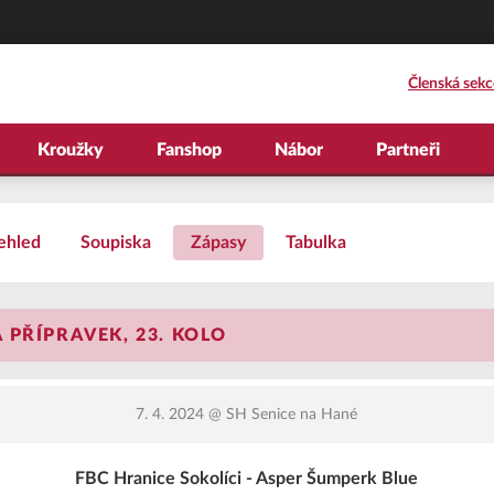
Členská sekc
Kroužky
Fanshop
Nábor
Partneři
ehled
Soupiska
Zápasy
Tabulka
PŘÍPRAVEK, 23. KOLO
7. 4. 2024
@ SH Senice na Hané
FBC Hranice Sokolíci - Asper Šumperk Blue