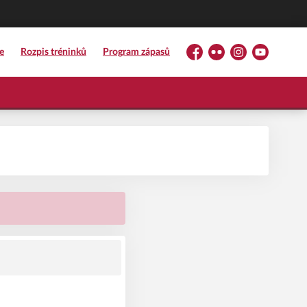
e
Rozpis tréninků
Program zápasů
Facebook
Flickr
Instagram
YouTube