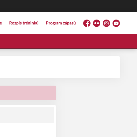
e
Rozpis tréninků
Program zápasů
Facebook
Flickr
Instagram
YouTube