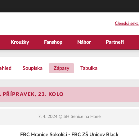
Členská sekc
Kroužky
Fanshop
Nábor
Partneři
ehled
Soupiska
Zápasy
Tabulka
PŘÍPRAVEK, 23. KOLO
7. 4. 2024
@ SH Senice na Hané
FBC Hranice Sokolíci - FBC ZŠ Uničov Black