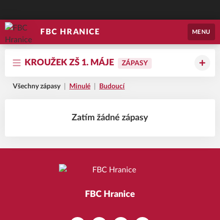
FBC HRANICE
MENU
KROUŽEK ZŠ 1. MÁJE
ZÁPASY
Všechny zápasy
Minulé
Budoucí
Zatím žádné zápasy
FBC Hranice