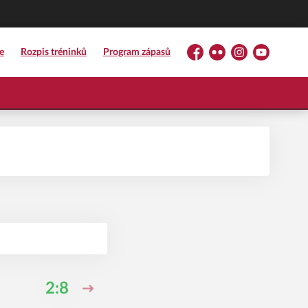
e
Rozpis tréninků
Program zápasů
Facebook
Flickr
Instagram
YouTube
2:8