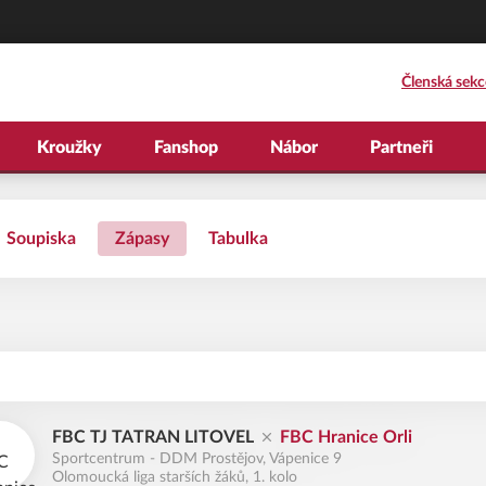
Členská sekc
Kroužky
Fanshop
Nábor
Partneři
Soupiska
Zápasy
Tabulka
FBC TJ TATRAN LITOVEL
FBC Hranice Orli
Sportcentrum - DDM Prostějov, Vápenice 9
Olomoucká liga starších žáků, 1. kolo