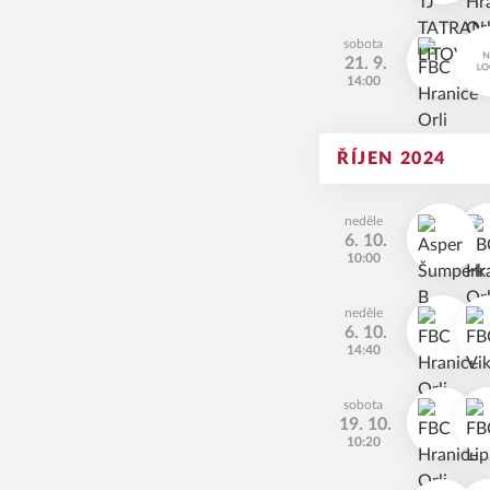
sobota
21. 9.
14:00
ŘÍJEN 2024
neděle
6. 10.
10:00
neděle
6. 10.
14:40
sobota
19. 10.
10:20