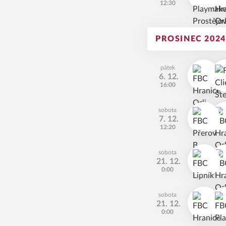
12:30
PROSINEC 2024
pátek
6. 12.
16:00
sobota
7. 12.
12:20
sobota
21. 12.
0:00
sobota
21. 12.
0:00