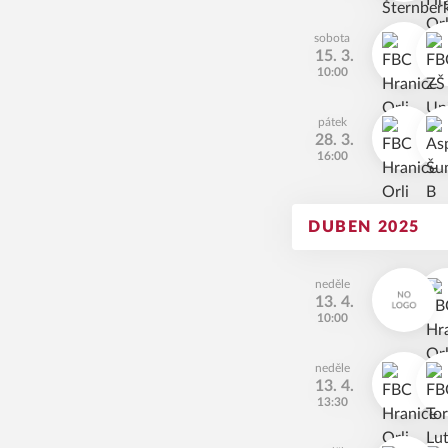
sobota
15. 3.
10:00
pátek
28. 3.
16:00
DUBEN 2025
neděle
13. 4.
10:00
neděle
13. 4.
13:30