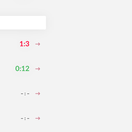
1:3
0:12
– : –
– : –