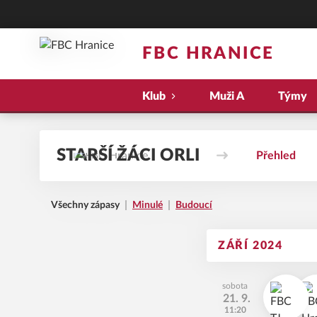
FBC HRANICE
Klub
Muži A
Týmy
STARŠÍ ŽÁCI ORLI
Přehled
Všechny zápasy
Minulé
Budoucí
ZÁŘÍ 2024
sobota
21. 9.
11:20