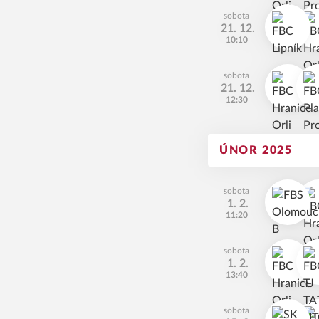
sobota
21. 12.
10:10
sobota
21. 12.
12:30
ÚNOR 2025
sobota
1. 2.
11:20
sobota
1. 2.
13:40
sobota