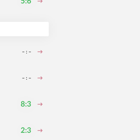
5:6
– : –
– : –
8:3
2:3